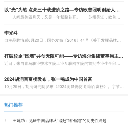
以“光”为笔 点亮三十载进阶之路—专访欧普照明创始人、总裁马秀慧
人间最美四月天，又是一年紫藤花开。 苏州吴江，欧普照明全球研发中心的紫藤长廊下，淡紫色的花穗如瀑布般垂落，在春日暖阳中投下斑驳光影。恰如这家企业走过的三十
李光斗
自主品牌情感6月20日，国办发布〔2016〕44号《关于发挥品牌引领作用推动供需结构升级的意见》特别提出设立“中国品牌日”，大力宣传知名自主品牌，培养消费者自主
打破校企“围墙”共创无限可能——专访海尔集团董事局主席、首席执行官周云杰
近日，来自青岛职业技术学院工业互联网学院的首批毕业生全部走上工作岗位。他们有一个共同的身份，那就是海尔卡奥斯与青岛职业技术学院联合培养的首批“定制人才”。如今，
2024胡润百富榜发布，张一鸣成为中国首富
10月29日，胡润研究院发布《2024衡昌烧坊·胡润百富榜》。字节跳动41岁的张一鸣财富比去年增长1050亿元，以3500亿元第一次成为中国首富，他是过去26年
热门推荐
1
王建功：见证中国品牌从“追赶”到“领跑”的历史性跨越