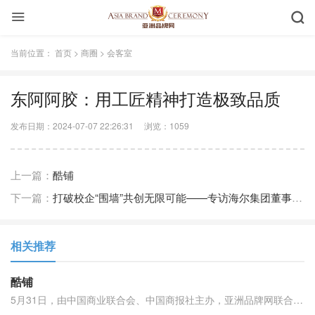
当前位置：
首页
>
商圈
>
会客室
东阿阿胶：用工匠精神打造极致品质
搜索
发布日期：2024-07-07 22:26:31
浏览：
1059
上一篇：
酷铺
下一篇：
打破校企“围墙”共创无限可能——专访海尔集团董事局主席、首席执行官周云杰
相关推荐
酷铺
5月31日，由中国商业联合会、中国商报社主办，亚洲品牌网联合主办的第五届中国商业创新大会暨2017中国品牌500强发布会在京隆重举行。酷铺商贸以酷铺为核心品牌，