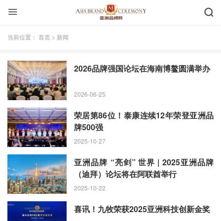
当前位置：
首页
>
新闻
2026品牌强国论坛在海南博鳌圆满举办
搜索
2026-06-25
荣居第86位！泰康连续12年荣登亚洲品
牌500强
2025-10-27
亚洲品牌 “亮剑” 世界 | 2025亚洲品牌
（迪拜）论坛将在阿联酋举行
2025-10-22
喜讯！九牧荣获2025亚洲科技创新金奖